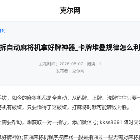
克尔网
技巧
免拆自动麻将机拿好牌神器_卡牌堆叠规律怎么利
发布时间：2026-08-07｜阅读：1
发布者：克尔网
手搓，如今的麻将机都是全自动，从码牌、上牌、洗牌往往只要
将机有破绽，只要懂得了这破绽，打麻将时就可能转败为胜。
需要帮助，想获取一对一指导，添加微信号; kkss8691 随时交
拿好牌神器;普通麻将机程序控牌器一般是指通过一些无需对麻将