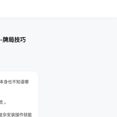
-牌局技巧
器本身也不知道哪
。
流 。
复杂安装操作就能