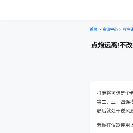
首页
>
资讯中心
>
程序
点炮远离!不
打麻将可谓是个
第二，三，四连
局后就处于逆风
若你在仪器使用上