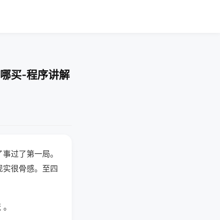
哪买-程序讲解
了事过了第一局。
现实很骨感。至四
 。