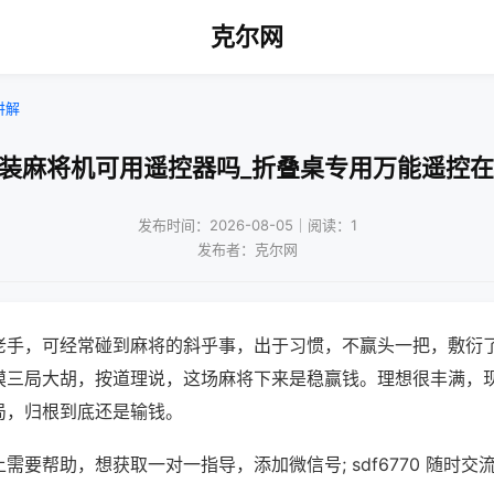
克尔网
讲解
改装麻将机可用遥控器吗_折叠桌专用万能遥控在
发布时间：2026-08-05｜阅读：1
发布者：克尔网
老手，可经常碰到麻将的斜乎事，出于习惯，不赢头一把，敷衍
摸三局大胡，按道理说，这场麻将下来是稳赢钱。理想很丰满，
局，归根到底还是输钱。
需要帮助，想获取一对一指导，添加微信号; sdf6770 随时交流