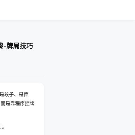
骤-牌局技巧
半是段子、是传
，而是靠程序控牌
 。