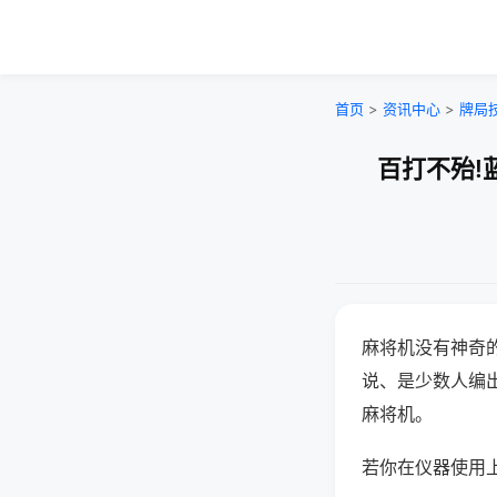
首页
>
资讯中心
>
牌局
百打不殆!
麻将机没有神奇的
说、是少数人编
麻将机。
若你在仪器使用上