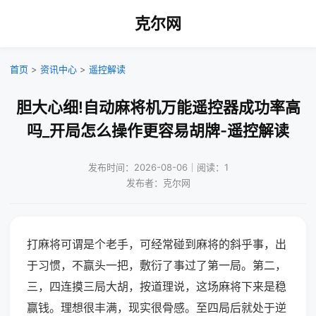
克尔网
首页
>
资讯中心
>
遥控解读
胆大心细!自动麻将机万能遥控器成功率高
吗_开局怎么操作更容易胡牌-遥控解读
发布时间：2026-08-06｜阅读：1
发布者：克尔网
打麻将可谓是个老手，可经常碰到麻将的斜乎事，出
于习惯，不赢头一把，敷衍了事过了第一局。第二，
三，四连摸三局大胡，按道理说，这场麻将下来是稳
赢钱。理想很丰满，现实很骨感。至四局后就处于逆