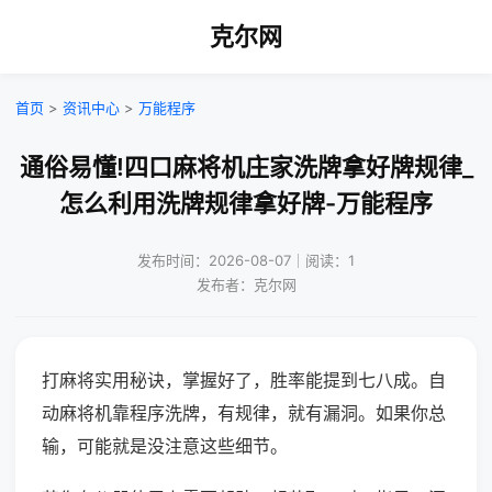
克尔网
首页
>
资讯中心
>
万能程序
通俗易懂!四口麻将机庄家洗牌拿好牌规律_
怎么利用洗牌规律拿好牌-万能程序
发布时间：2026-08-07｜阅读：1
发布者：克尔网
打麻将实用秘诀，掌握好了，胜率能提到七八成。自
动麻将机靠程序洗牌，有规律，就有漏洞。如果你总
输，可能就是没注意这些细节。