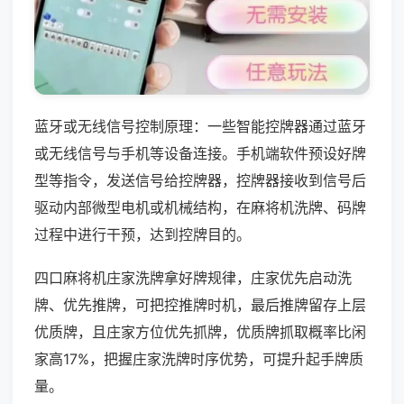
蓝牙或无线信号控制原理：一些智能控牌器通过蓝牙
或无线信号与手机等设备连接。手机端软件预设好牌
型等指令，发送信号给控牌器，控牌器接收到信号后
驱动内部微型电机或机械结构，在麻将机洗牌、码牌
过程中进行干预，达到控牌目的。
四口麻将机庄家洗牌拿好牌规律，庄家优先启动洗
牌、优先推牌，可把控推牌时机，最后推牌留存上层
优质牌，且庄家方位优先抓牌，优质牌抓取概率比闲
家高17%，把握庄家洗牌时序优势，可提升起手牌质
量。