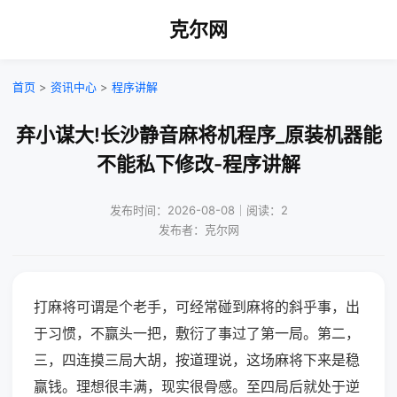
克尔网
首页
>
资讯中心
>
程序讲解
弃小谋大!长沙静音麻将机程序_原装机器能
不能私下修改-程序讲解
发布时间：2026-08-08｜阅读：2
发布者：克尔网
打麻将可谓是个老手，可经常碰到麻将的斜乎事，出
于习惯，不赢头一把，敷衍了事过了第一局。第二，
三，四连摸三局大胡，按道理说，这场麻将下来是稳
赢钱。理想很丰满，现实很骨感。至四局后就处于逆