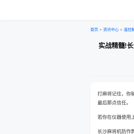
首页
>
资讯中心
>
遥控
实战精髓!
打麻将记住，你
最后那点信任。
若你在仪器使用上
长沙麻将机防作