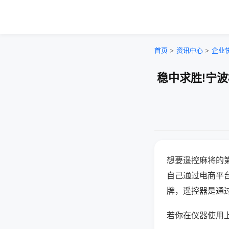
首页
>
资讯中心
>
企业
稳中求胜!宁
想要遥控麻将的
自己通过电商平
牌，遥控器是通
若你在仪器使用上