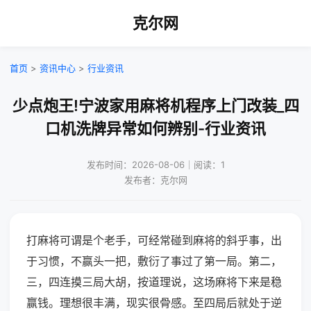
克尔网
首页
>
资讯中心
>
行业资讯
少点炮王!宁波家用麻将机程序上门改装_四
口机洗牌异常如何辨别-行业资讯
发布时间：2026-08-06｜阅读：1
发布者：克尔网
打麻将可谓是个老手，可经常碰到麻将的斜乎事，出
于习惯，不赢头一把，敷衍了事过了第一局。第二，
三，四连摸三局大胡，按道理说，这场麻将下来是稳
赢钱。理想很丰满，现实很骨感。至四局后就处于逆