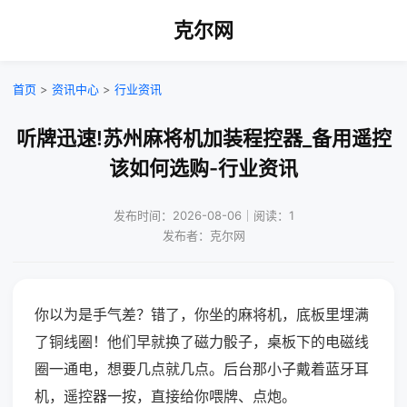
克尔网
首页
>
资讯中心
>
行业资讯
听牌迅速!苏州麻将机加装程控器_备用遥控
该如何选购-行业资讯
发布时间：2026-08-06｜阅读：1
发布者：克尔网
你以为是手气差？错了，你坐的麻将机，底板里埋满
了铜线圈！他们早就换了磁力骰子，桌板下的电磁线
圈一通电，想要几点就几点。后台那小子戴着蓝牙耳
机，遥控器一按，直接给你喂牌、点炮。