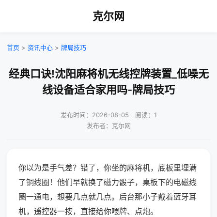
克尔网
首页
>
资讯中心
>
牌局技巧
经典口诀!沈阳麻将机无线控牌装置_低噪无
线设备适合家用吗-牌局技巧
发布时间：2026-08-05｜阅读：1
发布者：克尔网
你以为是手气差？错了，你坐的麻将机，底板里埋满
了铜线圈！他们早就换了磁力骰子，桌板下的电磁线
圈一通电，想要几点就几点。后台那小子戴着蓝牙耳
机，遥控器一按，直接给你喂牌、点炮。