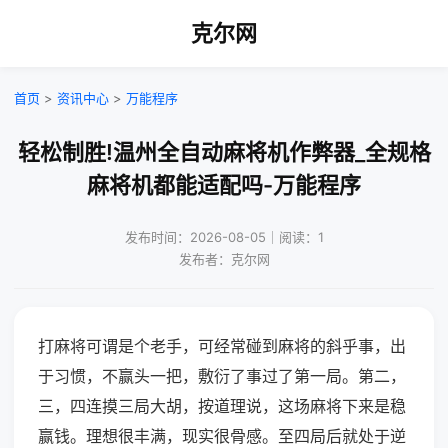
克尔网
首页
>
资讯中心
>
万能程序
轻松制胜!温州全自动麻将机作弊器_全规格
麻将机都能适配吗-万能程序
发布时间：2026-08-05｜阅读：1
发布者：克尔网
打麻将可谓是个老手，可经常碰到麻将的斜乎事，出
于习惯，不赢头一把，敷衍了事过了第一局。第二，
三，四连摸三局大胡，按道理说，这场麻将下来是稳
赢钱。理想很丰满，现实很骨感。至四局后就处于逆