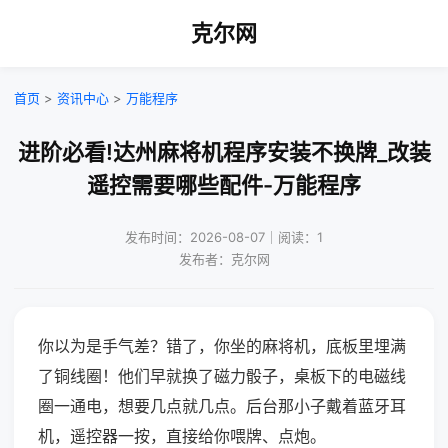
克尔网
首页
>
资讯中心
>
万能程序
进阶必看!达州麻将机程序安装不换牌_改装
遥控需要哪些配件-万能程序
发布时间：2026-08-07｜阅读：1
发布者：克尔网
你以为是手气差？错了，你坐的麻将机，底板里埋满
了铜线圈！他们早就换了磁力骰子，桌板下的电磁线
圈一通电，想要几点就几点。后台那小子戴着蓝牙耳
机，遥控器一按，直接给你喂牌、点炮。