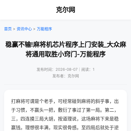
克尔网
首页
>
资讯中心
>
万能程序
稳赢不输!麻将机芯片程序上门安装_大众麻
将通用取胜小窍门-万能程序
发布时间：2026-08-07｜阅读：1
发布者：克尔网
打麻将可谓是个老手，可经常碰到麻将的斜乎事，出
于习惯，不赢头一把，敷衍了事过了第一局。第二，
三，四连摸三局大胡，按道理说，这场麻将下来是稳
赢钱。理想很丰满，现实很骨感。至四局后就处于逆