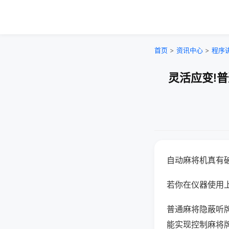
首页
>
资讯中心
>
程序
灵活应变!
自动麻将机真有
若你在仪器使用上
普通麻将隐蔽听
能实现控制麻将