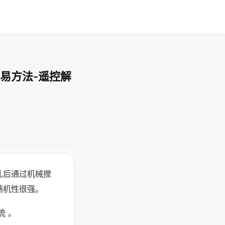
易方法-遥控解
乱后通过机械搅
随机性很强。
流 。