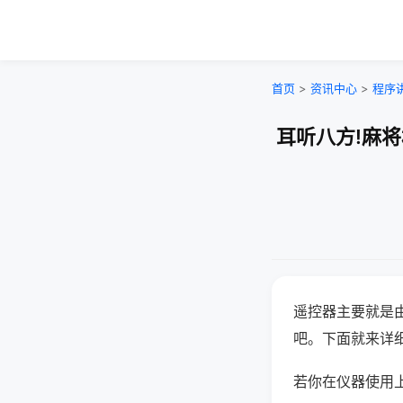
首页
>
资讯中心
>
程序
耳听八方!麻
遥控器主要就是
吧。下面就来详
若你在仪器使用上