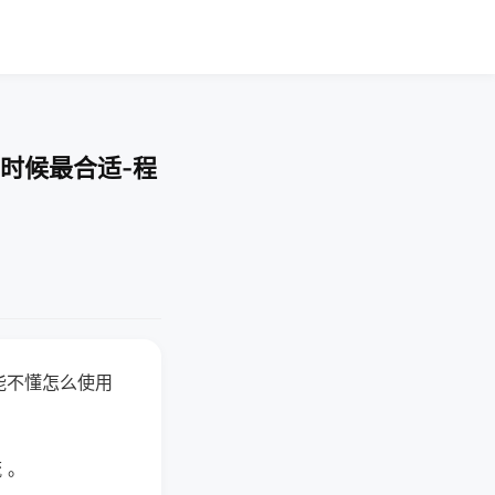
时候最合适-程
能不懂怎么使用
 。