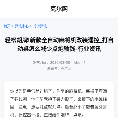
克尔网
首页
>
资讯中心
>
行业资讯
轻松胡牌!新款全自动麻将机改装遥控_打自
动桌怎么减少点炮输钱-行业资讯
发布时间：2026-08-08｜阅读：1
发布者：克尔网
你以为是手气差？错了，你坐的麻将机，底板里埋满
了铜线圈！他们早就换了磁力骰子，桌板下的电磁线
圈一通电，想要几点就几点。后台那小子戴着蓝牙耳
机，遥控器一按，直接给你喂牌、点炮。