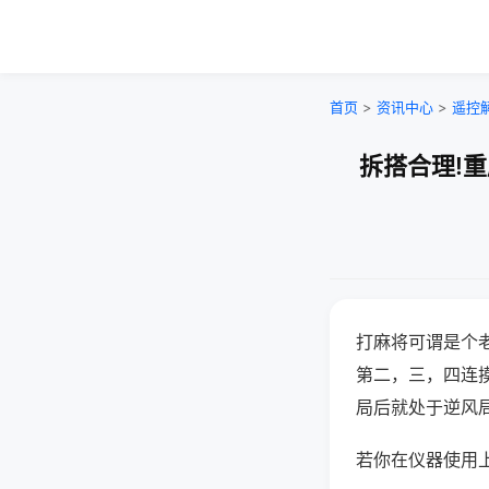
首页
>
资讯中心
>
遥控
拆搭合理!
打麻将可谓是个
第二，三，四连
局后就处于逆风
若你在仪器使用上