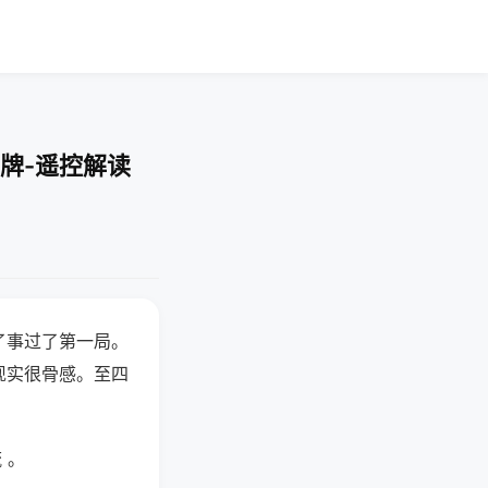
牌-遥控解读
了事过了第一局。
现实很骨感。至四
 。